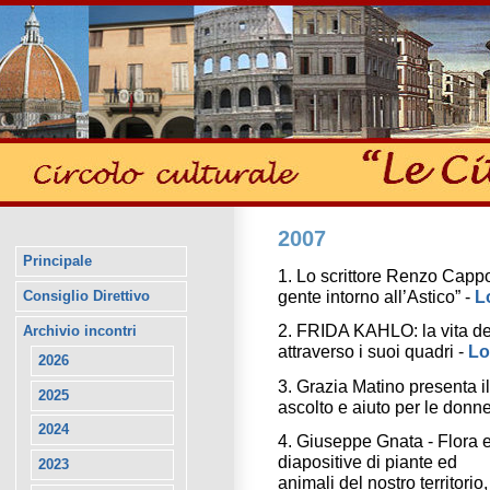
2007
Principale
1. Lo scrittore Renzo Cappoz
gente intorno all’Astico” -
L
Consiglio Direttivo
2. FRIDA KAHLO: la vita de
Archivio incontri
attraverso i suoi quadri -
Lo
2026
3. Grazia Matino presenta
2025
ascolto e aiuto per le donn
2024
4. Giuseppe Gnata - Flora e
diapositive di piante ed
2023
animali del nostro territori