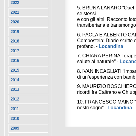
2022
5. BRUNA LANARO “Quel tre
2021
se stessi
e con gli altri. Racconto fo
2020
transiberiana e transmongol
2019
6. PAOLA E ALBERTO CAR
Compostela: Diario scritto e
2018
profano. -
Locandina
2017
7. CHIARA PERINA Terapeut
2016
salute al naturale” -
Locand
8. IVAN INCAGLIATI “Impar
2015
di un’esperienza con bambi
2014
9. MAURIZIO BOSCHIERO “Sui
2013
ricordi fra Caltrano e Chiu
2012
10. FRANCESCO MAINO “Cava
nostri sogni” -
Locandina
2011
2010
2009